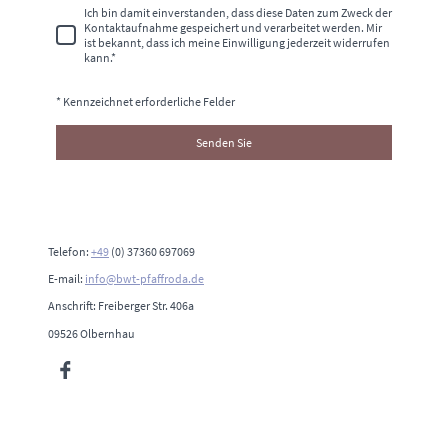
Ich bin damit einverstanden, dass diese Daten zum Zweck der
Kontaktaufnahme gespeichert und verarbeitet werden. Mir
ist bekannt, dass ich meine Einwilligung jederzeit widerrufen
kann.
*
* Kennzeichnet erforderliche Felder
Senden Sie
Telefon:
+49
(0) 37360 697069
E-mail:
info@bwt-pfaffroda.de
Anschrift: Freiberger Str. 406a
09526 Olbernhau