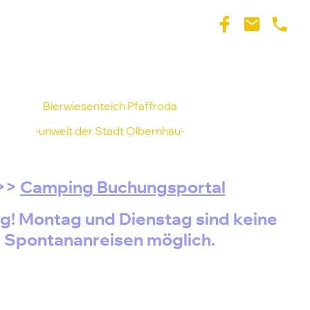
Camping-Freizeit
Gastronomie-Bowling
Bierwiesenteich Pfaffroda
-unweit der Stadt Olbernhau-
Tel. 037360 / 79 60 79
>>
Camping Buchungsportal
g! Montag und Dienstag sind keine
Spontananreisen möglich.